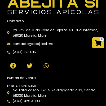
Contacto
1ra. Priv. de Juan Jose de Lejarza 48, Cuauhtémoc,
58020 Morelia, Mich.
0
Car
contacto@abejitasi.mx
(443) 167 1716
F
T
W
a
w
h
c
i
a
e
t
t
Puntos de Venta
b
t
s
o
e
a
IREKUA TSINTSUNIIRI
Av. Tata Vasco.362-A, Revillagigedo 449, Centro,
o
r
p
58230 Morelia, Mich.
k
p
(443) 425 4903