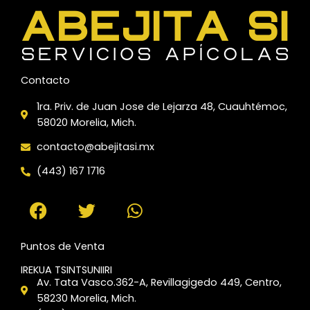
Contacto
1ra. Priv. de Juan Jose de Lejarza 48, Cuauhtémoc,
58020 Morelia, Mich.
contacto@abejitasi.mx
(443) 167 1716
F
T
W
a
w
h
c
i
a
e
t
t
Puntos de Venta
b
t
s
o
e
a
IREKUA TSINTSUNIIRI
Av. Tata Vasco.362-A, Revillagigedo 449, Centro,
o
r
p
58230 Morelia, Mich.
k
p