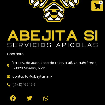
0
Car
Contacto
1ra. Priv. de Juan Jose de Lejarza 48, Cuauhtémoc,
58020 Morelia, Mich.
contacto@abejitasi.mx
(443) 167 1716
F
T
W
a
w
h
c
i
a