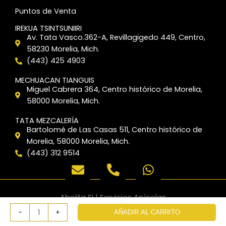
e
t
t
Puntos de Venta
b
t
s
o
e
a
IREKUA TSINTSUNIIRI
Av. Tata Vasco.362-A, Revillagigedo 449, Centro,
o
r
p
58230 Morelia, Mich.
k
p
(443) 425 4903
MECHUACAN TIANGUIS
Miguel Cabrera 364, Centro histórico de Morelia,
58000 Morelia, Mich.
TATA MEZCALERÍA
Bartolomé de Las Casas 511, Centro histórico de
Morelia, 58000 Morelia, Mich.
(443) 312 9514
E
P
W
n
h
h
v
o
a
e
n
t
Abejita Si | Servicios Apícolas
Chicuahue
l
e
s
Sitio Creado por
MARC Consultores Web ® 2026
-
+
AÑADIR AL CARRITO
/
o
-
a
Chilcuague